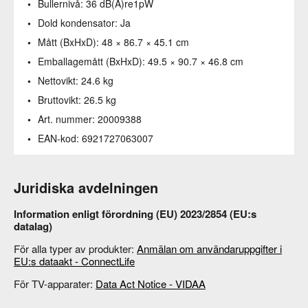
Bullernivå:
36 dB(A)re1pW
Dold kondensator:
Ja
Mått (BxHxD):
48 × 86.7 × 45.1 cm
Emballagemått (BxHxD):
49.5 × 90.7 × 46.8 cm
Nettovikt:
24.6 kg
Bruttovikt:
26.5 kg
Art. nummer:
20009388
EAN-kod:
6921727063007
Juridiska avdelningen
Information enligt förordning (EU) 2023/2854 (EU:s
datalag)
För alla typer av produkter:
Anmälan om användaruppgifter i
EU:s dataakt - ConnectLife
För TV-apparater:
Data Act Notice - VIDAA