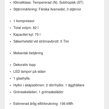
Klimatklass:
Tempererad (N), Subtropisk (ST)
Stjärnmärkning:
Färska livsmedel, 3 stjärnor
1 kompressor
Total volym:
82 l
Kapacitet kyl:
75 l
Säkerhetstid vid strömavbrott:
5 Tim
Mekanisk betjäning
Dekorativ topp
LED lampor på sidan
1 glashylla
Hyllor i skåpsdörren:
2 dörrhyllor, 1 ägghållare
Grönsakslådan:
1 grönsakslådor
Estimerad årlig elförbrukning:
156 kWh