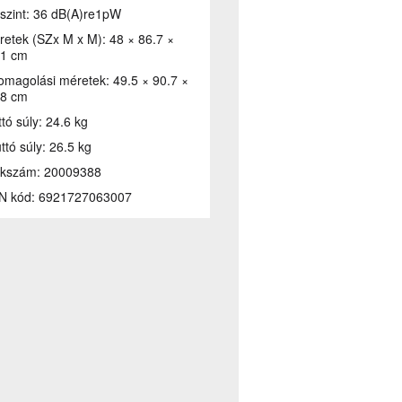
szint:
36 dB(A)re1pW
retek (SZx M x M):
48 × 86.7 ×
.1 cm
omagolási méretek:
49.5 × 90.7 ×
.8 cm
tó súly:
24.6 kg
ttó súly:
26.5 kg
kkszám:
20009388
N kód:
6921727063007