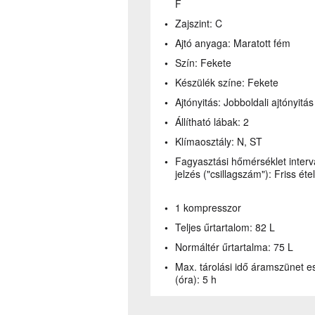
F
Zajszint:
C
Ajtó anyaga:
Maratott fém
Szín:
Fekete
Készülék színe:
Fekete
Ajtónyitás:
Jobboldali ajtónyitás
Állítható lábak:
2
Klímaosztály:
N, ST
Fagyasztási hőmérséklet interv
jelzés ("csillagszám"):
Friss étel
1 kompresszor
Teljes űrtartalom:
82 L
Normáltér űrtartalma:
75 L
Max. tárolási idő áramszünet e
(óra):
5 h