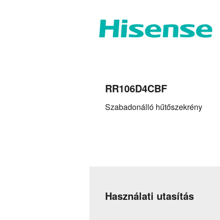
RR106D4CBF
Szabadonálló hűtőszekrény
Használati utasítás