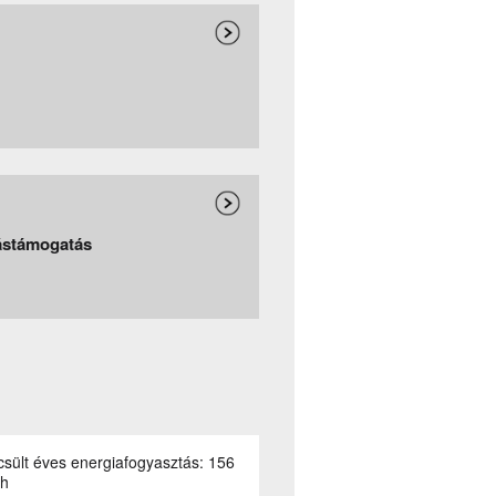
tástámogatás
sült éves energiafogyasztás:
156
h