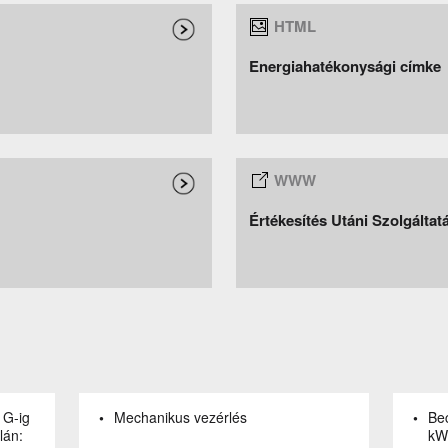
Energiahatékonysági címke
Értékesítés Utáni Szolgálta
Mechanikus vezérlés
Bec
lán:
kW