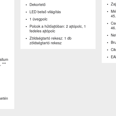
Zaj
Dekortető
Mé
LED belső világítás
45
1 üvegpolc
Cs
Polcok a hűtőajtóban:
2 ajtópolc, 1
46
fedeles ajtópolc
Net
Zöldségtartó rekesz:
1 db
Bru
zöldségtartó rekesz
Ci
EA
allum
, ***
setén