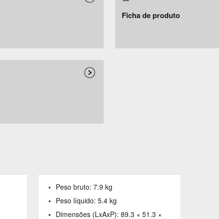
Ficha de produto
Peso bruto:
7.9 kg
Peso líquido:
5.4 kg
Dimensões (LxAxP):
89.3 × 51.3 ×