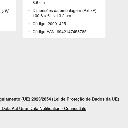
8.6 cm
Dimensões da embalagem (AxLxP):
0.5 W
100.8 × 61 × 13.2 cm
Código:
20001425
Código EAN:
6942147458785
ulamento (UE) 2023/2854 (Lei de Proteção de Dados da UE)
 Data Act User Data Notification - ConnectLife